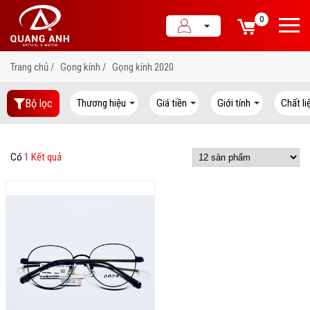
0
Trang chủ
Gọng kính
Gọng kính 2020
Bộ lọc
Thương hiệu
Giá tiền
Giới tính
Chất li
Có
1 Kết quả