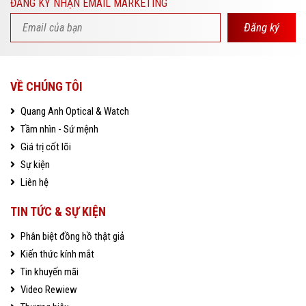
ĐĂNG KÝ NHẬN EMAIL MARKETING
Đăng ký
VỀ CHÚNG TÔI
Quang Anh Optical & Watch
Tầm nhìn - Sứ mệnh
Giá trị cốt lõi
Sự kiện
Liên hệ
TIN TỨC & SỰ KIỆN
Phân biệt đồng hồ thật giả
Kiến thức kính mắt
Tin khuyến mãi
Video Rewiew