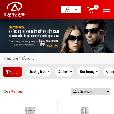
0
Trang chủ
Đồng hồ
Bộ lọc
Thương hiệu
Giá tiền
Đối tượng
Khán
Có
9 Kết quả