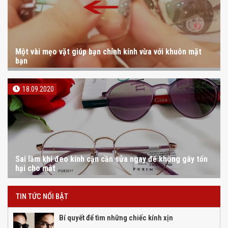
Một vài mẹo vặt giúp bạn chỉnh kính vừa với khuôn mặt
bạn
18.09.2020
Sai lầm khi đeo kính cận cần sửa ngay để không gây tổn
hại cho mắt
TIN TỨC NỔI BẬT
Bí quyết để tìm những chiếc kính xịn