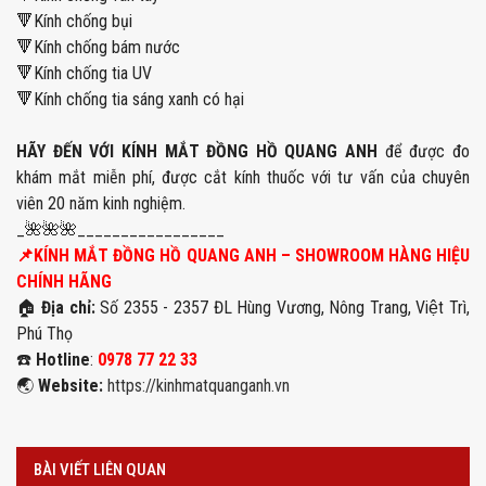
🔻Kính chống bụi
🔻Kính chống bám nước
🔻Kính chống tia UV
🔻Kính chống tia sáng xanh có hại
HÃY ĐẾN VỚI KÍNH MẮT ĐỒNG HỒ QUANG ANH
để được đo
khám mắt miễn phí, được cắt kính thuốc với tư vấn của chuyên
viên 20 năm kinh nghiệm.
_🌺🌺🌺_________________
📌KÍNH MẮT ĐỒNG HỒ QUANG ANH – SHOWROOM HÀNG HIỆU
CHÍNH HÃNG
🏠
Địa chỉ:
Số 2355 - 2357 ĐL Hùng Vương, Nông Trang, Việt Trì,
Phú Thọ
☎️
Hotline
:
0978 77 22 33
🌏
Website:
https://kinhmatquanganh.vn
BÀI VIẾT LIÊN QUAN