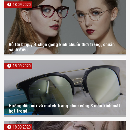
18.09.2020
Bỏ túi bí quyết chọn gọng kính chuẩn thời trang, chuẩn
sành điệu
18.09.2020
Hướng dẫn mix và match trang phục cùng 3 mẫu kính mát
hot trend
18.09.2020