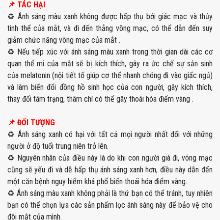
📌 TÁC HẠI
♻️ Ánh sáng màu xanh không được hấp thụ bởi giác mạc và thủy
tinh thể của mắt, và đi đến thẳng võng mạc, có thể dẫn đến suy
giảm chức năng võng mạc của mắt .
♻️ Nếu tiếp xúc với ánh sáng màu xanh trong thời gian dài các cơ
quan thể mi của mắt sẽ bị kích thích, gây ra ức chế sự sản sinh
của melatonin (nội tiết tố giúp cơ thể nhanh chóng đi vào giấc ngủ)
và làm biến đổi đồng hồ sinh học của con người, gây kích thích,
thay đổi tâm trạng, thâm chí có thể gây thoái hóa điểm vàng .
📌 ĐỐI TƯỢNG
♻️ Ánh sáng xanh có hại với tất cả mọi người nhất đối với những
người ở độ tuổi trung niên trở lên.
♻️ Nguyên nhân của điều này là do khi con người già đi, võng mạc
cũng sẽ yếu đi và dễ hấp thụ ánh sáng xanh hơn, điều này dẫn đến
một căn bệnh nguy hiểm khá phổ biến thoái hóa điểm vàng.
♻️ Ánh sáng màu xanh không phải là thứ bạn có thể tránh, tuy nhiên
bạn có thể chọn lựa các sản phẩm lọc ánh sáng này để bảo vệ cho
đôi mắt của mình.