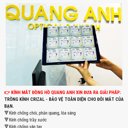
👉
KÍNH MẮT ĐỒNG HỒ QUANG ANH XIN ĐƯA RA GIẢI PHÁP:
TRÒNG KÍNH CRIZAL - BẢO VỆ TOÀN DIỆN CHO ĐÔI MẮT CỦA
BẠN.
🔻Kính chống chói, phản quang, lóa sáng
🔻Kính chống trầy xước
🔻Kính chống vân tay